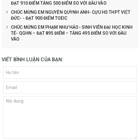
ĐẠT 910 ĐIỂM TĂNG 500 ĐIỂM SO VỚI ĐẦU VÀO
CHÚC MỪNG EM NGUYỄN QUỲNH ANH- CỰU HS THPT VIỆT
ĐỨC- - ĐẠT 900 ĐIỂM TOEIC
CHÚC MỪNG EM PHẠM NHƯ HẢO- SINH VIÊN ĐẠI HỌC KINH
TẾ- QGHN – ĐẠT 895 ĐIỂM – TĂNG 495 ĐIỂM SO VỚI ĐẦU
VÀO
VIẾT BÌNH LUẬN CỦA BẠN: