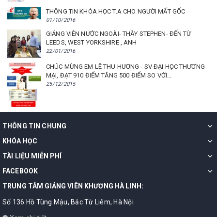
THÔNG TIN KHÓA HỌC T.A CHO NGƯỜI MẤT GỐC
01/10/2016
GIẢNG VIÊN NƯỚC NGOÀI- THẦY STEPHEN- ĐẾN TỪ
LEEDS, WEST YORKSHIRE , ANH
22/01/2016
CHÚC MỪNG EM LÊ THU HƯƠNG - SV ĐẠI HỌC THƯƠNG
MẠI, ĐẠT 910 ĐIỂM TĂNG 500 ĐIỂM SO VỚI...
25/12/2015
THÔNG TIN CHUNG
KHÓA HỌC
TÀI LIỆU MIỄN PHÍ
FACEBOOK
TRUNG TÂM GIẢNG VIÊN KHƯƠNG HÀ LINH:
Số 136 Hồ Tùng Mậu, Bắc Từ Liêm, Hà Nội