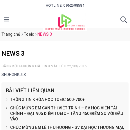
HOTLINE:
0962598581
Trang chủ
Toeic
NEWS 3
NEWS 3
ĐĂNG BỞI
KHƯƠNG HÀ LINH
VÀO LÚC 22/09/2016
SFDHGHKJLK
BÀI VIẾT LIÊN QUAN
THÔNG TIN KHÓA HỌC TOEIC 500-700+
CHÚC MỪNG EM CẤN THỊ VIỆT TRINH – SV HỌC VIỆN TÀI
CHÍNH – ĐẠT 905 ĐIỂM TOEIC – TĂNG 450 ĐIỂM SO VỚI ĐẦU
VÀO
CHÚC MỪNG EM LÊ THU HƯƠNG - SV ĐẠI HỌC THƯƠNG MẠI,