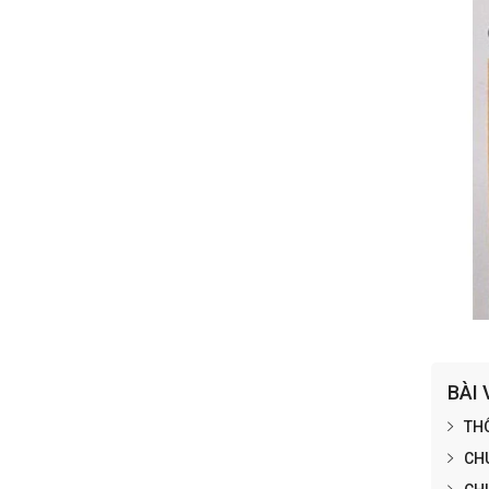
BÀI 
THÔ
CHU