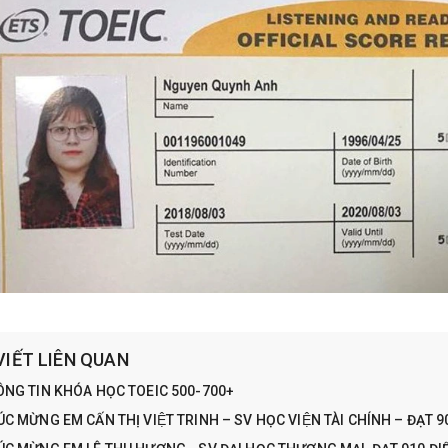
VIẾT LIÊN QUAN
NG TIN KHÓA HỌC TOEIC 500-700+
́C MỪNG EM CẤN THỊ VIỆT TRINH – SV HỌC VIỆN TÀI CHÍNH – ĐẠT 