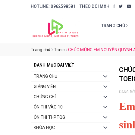
HOTLINE:
0962598581
THEO DÕI MXH:
TRANG CHỦ
Trang chủ
Toeic
CHÚC MỪNG EM NGUYỄN QUỲNH AN
DANH MỤC BÀI VIẾT
CHÚ
TRANG CHỦ
TOEI
GIẢNG VIÊN
ĐĂNG BỞ
CHỨNG CHỈ
Em 
ÔN THI VÀO 10
ÔN THI THPTQG
sin
KHÓA HỌC