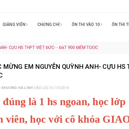
GIẢNG VIÊN
CHỨNG CHỈ
ÔN THI VÀO 10
ÔN THI 
H- CỰU HS THPT VIỆT ĐỨC- - ĐẠT 900 ĐIỂM TOEIC
C MỪNG EM NGUYỄN QUỲNH ANH- CỰU HS TH
C
I
KHƯƠNG HÀ LINH
VÀO LÚC 01/10/2016
đúng là 1 hs ngoan, học lớp 1
h viên, học với cô khóa GIAO T