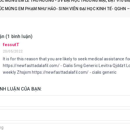
́C MỪNG EM LÊ THU HƯƠNG - SV ĐẠI HỌC THƯƠNG MẠI, ĐẠT 910 ĐIỂ
́C MỪNG EM PHẠM NHƯ HẢO- SINH VIÊN ĐẠI HỌC KINH TẾ- QGHN – Đ
ận (1 bình luận)
fessutT
20/05/2022
It is for this reason that you are likely to seek medical assistance f
https://newfasttadalafil.com/ - Cialis 5mg Generic Levitra Qjddzt Lc
weekly Zhsjxm https://newfasttadalafil.com/ - cialis generic
ÌNH LUẬN CỦA BẠN: