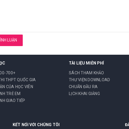
BÌNH LUẬN
HỌC
TÀI LIỆU MIỄN PHÍ
00-700+
SÁCH THAM KHẢO
THI THPT QUỐC GIA
THƯ VIỆN DOWNLOAD
ẬN CỦA HỌC VIÊN
CHUẨN ĐẦU RA
ANH TRẺ EM
LỊCH KHAI GIẢNG
NH GIAO TIẾP
KẾT NỐI VỚI CHÚNG TÔI
Đ