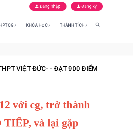
Đăng nhập
Đăng ký
THPTQG
KHÓA HỌC
THÀNH TÍCH
PT VIỆT ĐỨC- - ĐẠT 900 ĐIỂM
2 với cg, trở thành
IẾP, và lại gặp