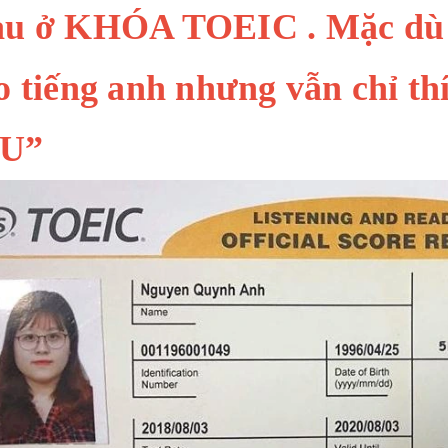
u ở KHÓA TOEIC . Mặc dù h
́o tiếng anh nhưng vẫn chỉ 
̀U”