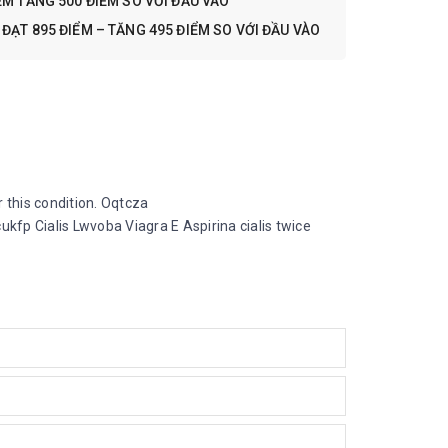
M TĂNG 500 ĐIỂM SO VỚI ĐẦU VÀO
ẠT 895 ĐIỂM – TĂNG 495 ĐIỂM SO VỚI ĐẦU VÀO
or this condition. Oqtcza
ukfp Cialis Lwvoba Viagra E Aspirina cialis twice