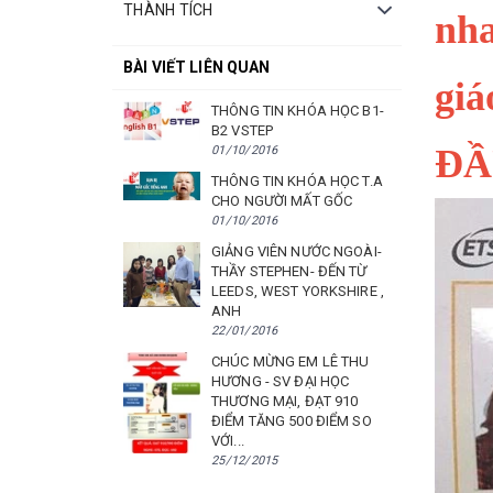
THÀNH TÍCH
nha
BÀI VIẾT LIÊN QUAN
gia
THÔNG TIN KHÓA HỌC B1-
B2 VSTEP
ĐÂ
01/10/2016
THÔNG TIN KHÓA HỌC T.A
CHO NGƯỜI MẤT GỐC
01/10/2016
GIẢNG VIÊN NƯỚC NGOÀI-
THẦY STEPHEN- ĐẾN TỪ
LEEDS, WEST YORKSHIRE ,
ANH
22/01/2016
CHÚC MỪNG EM LÊ THU
HƯƠNG - SV ĐẠI HỌC
THƯƠNG MẠI, ĐẠT 910
ĐIỂM TĂNG 500 ĐIỂM SO
VỚI...
25/12/2015